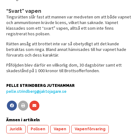
“Svart” vapen
Tingsrätten slår fast att mannen var medveten om att både vapnet
och ammunitionen krävde licens, vilket han saknade. Vapnet
klassades som ett “svart” vapen, alltså ett som inte finns
registrerat hos polisen.
Rätten ansåg att brottet inte var så obetydligt att det kunde
betraktas som ringa. Bland annat hänvisades till hur vapnet hade
förvarats och dess karaktär.
Påföljden blev därför en villkorlig dom, 30 dagsböter samt ett
skadestånd på 1 000 kronor till Brottsofferfonden.
PELLE STRINDBERG JUTEHAMMAR
pelle.strindberg@jaktojagare.se
Ämnen i artikeln
Juridik
Polisen
Vapen
Vapenförvaring