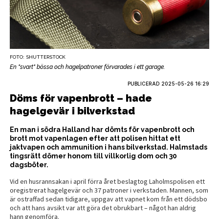
FOTO: SHUTTERSTOCK
En "svart" bössa och hagelpatroner förvarades i ett garage.
PUBLICERAD
2025-05-26 16:29
Döms för vapenbrott – hade
hagelgevär i bilverkstad
En man i södra Halland har dömts för vapenbrott och
brott mot vapenlagen efter att polisen hittat ett
jaktvapen och ammunition i hans bilverkstad. Halmstads
tingsrätt dömer honom till villkorlig dom och 30
dagsböter.
Vid en husrannsakan i april förra året beslagtog Laholmspolisen ett
oregistrerat hagelgevär och 37 patroner i verkstaden. Mannen, som
är ostraffad sedan tidigare, uppgav att vapnet kom från ett dödsbo
och att hans avsikt var att göra det obrukbart – något han aldrig
hann genomföra.