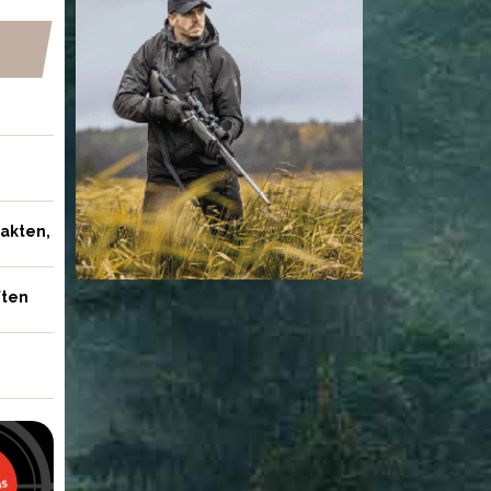
jakten,
ften