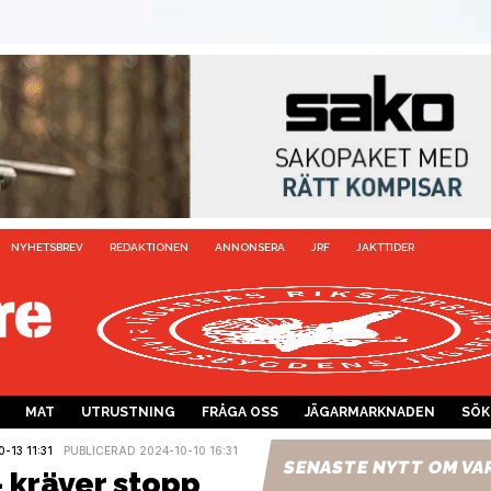
NYHETSBREV
REDAKTIONEN
ANNONSERA
JRF
JAKTTIDER
MAT
UTRUSTNING
FRÅGA OSS
JÄGARMARKNADEN
SÖK
13 11:31
PUBLICERAD 2024-10-10 16:31
SENASTE NYTT OM VA
 kräver stopp