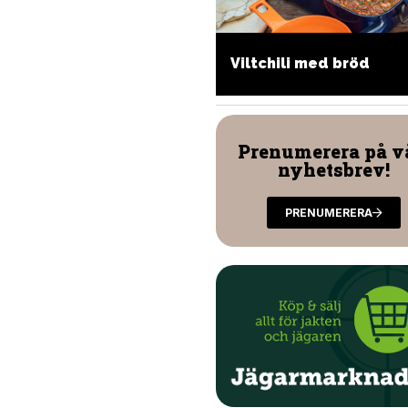
Viltchili med bröd
oppa med färs
Prenumerera på v
nyhetsbrev!
PRENUMERERA