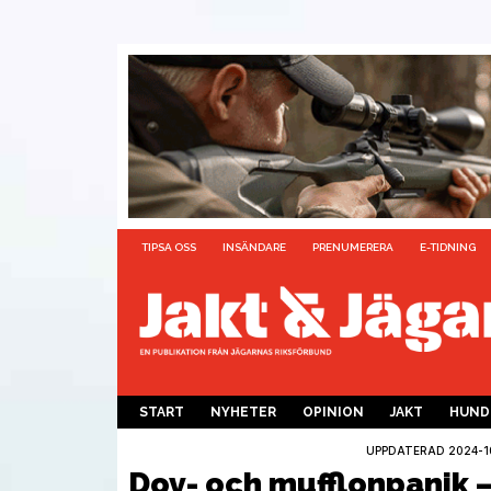
TIPSA OSS
INSÄNDARE
PRENUMERERA
E-TIDNING
START
NYHETER
OPINION
JAKT
HUND
UPPDATERAD 2024-10-
Dov- och mufflonpanik –