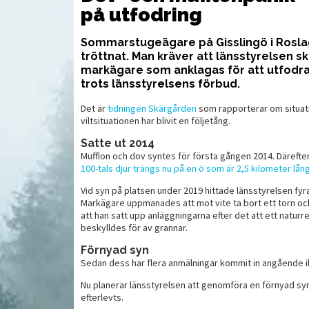
på utfodring
Sommarstugeägare på Gisslingö i Rosla
tröttnat. Man kräver att länsstyrelsen 
markägare som anklagas för att utfodra 
trots länsstyrelsens förbud.
Det är
tidningen Skärgården
som rapporterar om situati
viltsituationen har blivit en följetång.
Satte ut 2014
Mufflon och dov syntes för första gången 2014. Därefter
100-tals djur trängs nu på en ö som är 2,5 kilometer lång
Vid syn på platsen under 2019 hittade länsstyrelsen fyr
Markägare uppmanades att mot vite ta bort ett torn o
att han satt upp anläggningarna efter det att ett naturr
beskylldes för av grannar.
AMMUNITION
UTR
Förnyad syn
Sedan dess har flera anmälningar kommit in angående il
Nu planerar länsstyrelsen att genomföra en förnyad syn 
efterlevts.