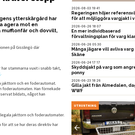
2026-08-03 19:41
Regeringen höjer referensvä
gens ytterskärgård har
för att möjliggöra vargjakt i v
ska agera mot en
2026-06-26 18:07
mufflonfår och dovvilt,
En mer individbaserad
förvaltningsplan för varg kla
2026-06-26 05:30
onen på Gisslingö där
Många jägare vill avliva varg 
Skåne
2026-06-24 17:17
Skyddsjakt på varg som angr
 har stammarna vuxit i snabb takt,
ponny
.
2026-06-23 18:26
a jakttorn och en foderautomat.
Gilla jakt från Almedalen, da
ch foderautomaten. Han förnekade
WWF
eservat bildats, något han
USTNING
UTRUSTNING
legala jakttorn och foderautomater.
för att se hur deras direktiv har