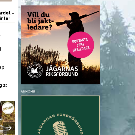
ANNONS
rdet –
inter
r
i
ep
g 2:
ANNONS
VAPEN
UTRUSTNING