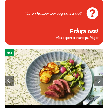
Vilken kaliber bör jag satsa på?
Fråga oss!
Våra experter svarar på frågor
MAT