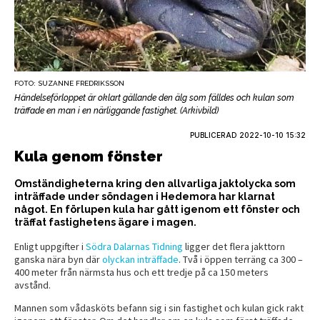
FOTO: SUZANNE FREDRIKSSON
Händelseförloppet är oklart gällande den älg som fälldes och kulan som
träffade en man i en närliggande fastighet. (Arkivbild)
PUBLICERAD
2022-10-10 15:32
Kula genom fönster
Omständigheterna kring den allvarliga jaktolycka som
inträffade under söndagen i Hedemora har klarnat
något. En förlupen kula har gått igenom ett fönster och
träffat fastighetens ägare i magen.
Enligt uppgifter i
Södra Dalarnas Tidning
ligger det flera jakttorn
ganska nära byn där
olyckan inträffade
. Två i öppen terräng ca 300 –
400 meter från närmsta hus och ett tredje på ca 150 meters
avstånd.
Mannen som vådasköts befann sig i sin fastighet och kulan gick rakt