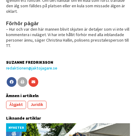
igenom ett fönster. Om det handlar om en kula som först träffade
den älg som fälldes på platsen eller en kula som missade älgen är
oklart.
Förhör pågår
– Hur och var den här mannen blivit skjuten är detaljer som vi inte vill
kommentera i nuläget. Vi har inte hållit förhör med alla inblandade
personer ännu, säger Christina Hallin, polisens presstalesperson till
TT.
SUZANNE FREDRIKSSON
redaktionen@jaktojagare.se
Ämnen i artikeln
Älgjakt
Juridik
Liknande artiklar
NYHETER