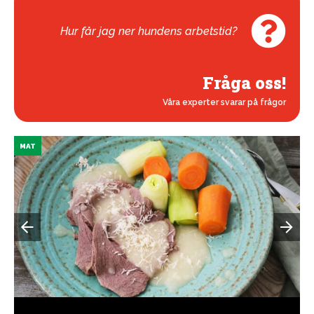
Hur får jag ner hundens arbetstid?
Fråga oss!
Våra experter svarar på frågor
MAT