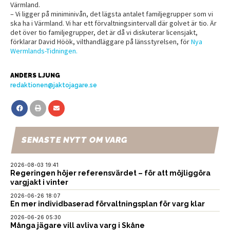
Värmland.
– Vi ligger på miniminivån, det lägsta antalet familjegrupper som vi
ska ha i Värmland. Vi har ett förvaltningsintervall där golvet är tio. Är
det över tio familjegrupper, det är då vi diskuterar licensjakt,
förklarar David Höök, vilthandläggare på länsstyrelsen, för
Nya
Wermlands-Tidningen.
ANDERS LJUNG
redaktionen@jaktojagare.se
SENASTE NYTT OM VARG
2026-08-03 19:41
Regeringen höjer referensvärdet – för att möjliggöra
vargjakt i vinter
2026-06-26 18:07
En mer individbaserad förvaltningsplan för varg klar
2026-06-26 05:30
Många jägare vill avliva varg i Skåne