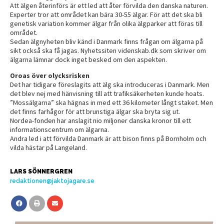
Att älgen återinförs är ett led att åter förvilda den danska naturen.
Experter tror att området kan bära 30-55 älgar. För att det ska bli
genetisk variation kommer älgar från olika älgparker att föras till
området.
Sedan älgnyheten bliv känd i Danmark finns frågan om älgarna på
sikt också ska få jagas. Nyhetssiten videnskab.dk som skriver om
älgarna lämnar dock inget besked om den aspekten.
Oroas över olycksrisken
Det har tidigare föreslagits att älg ska introduceras i Danmark. Men
det blev nej med hänvisning till att trafiksäkerheten kunde hoats.
”Mossälgarna” ska hägnas in med ett 36 kilometer långt staket. Men
det finns farhågor för att brunstiga älgar ska bryta sig ut.
Nordea-fonden har anslagit nio miljoner danska kronor till ett
informationscentrum om älgarna.
Andra led i att förvilda Danmark är att bison finns på Bornholm och
vilda hästar på Langeland.
LARS SÖNNERGREN
redaktionen@jaktojagare.se