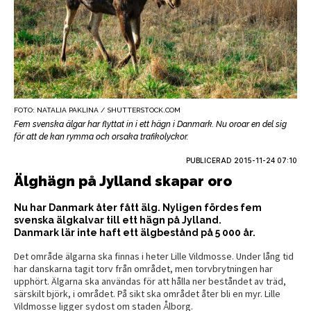
FOTO: NATALIA PAKLINA / SHUTTERSTOCK.COM
Fem svenska älgar har flyttat in i ett hägn i Danmark. Nu oroar en del sig
för att de kan rymma och orsaka trafikolyckor.
PUBLICERAD
2015-11-24 07:10
Älghägn på Jylland skapar oro
Nu har Danmark åter fått älg. Nyligen fördes fem
svenska älgkalvar till ett hägn på Jylland.
Danmark lär inte haft ett älgbestånd på 5 000 år.
Det område älgarna ska finnas i heter Lille Vildmosse. Under lång tid
har danskarna tagit torv från området, men torvbrytningen har
upphört. Älgarna ska användas för att hålla ner beståndet av träd,
särskilt björk, i området. På sikt ska området åter bli en myr. Lille
Vildmosse ligger sydost om staden Ålborg.