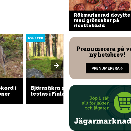
Rökmarinerad dovytter
annkaka med rökt
med grönsaker på
ltkött
ricottabädd
NYHETER
NYHETER
Prenumerera på v
nyhetsbrev!
PRENUMERERA
Honung
ekord i
Björnsäkra soptunnor
orsaka
oner
testas i Finland
miljon