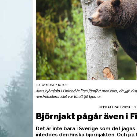
FOTO: MOSTPHOTOS
Årets björnjakt i Finland är liten jämfört med 2021, då 356 di
renskötselområdet var totalt 90 björnar.
UPPDATERAD 2023-08-2
UTRUSTNING
AMM
Björnjakt pågår även i F
Det är inte bara i Sverige som det jagas b
inleddes den finska björnjakten. Och på 