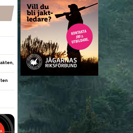
jakten,
ften