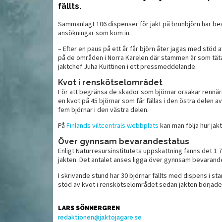
fällts.
Sammanlagt 106 dispenser för jakt på brunbjörn har bevilj
Vettig optik för en rimlig
ansökningar som kom in.
 spelar roll
M
slant
– Efter en paus på ett år får björn åter jagas med stöd 
på de områden i Norra Karelen där stammen är som tätas
jaktchef Juha Kuittinen i ett pressmeddelande.
Kvot i renskötselområdet
För att begränsa de skador som björnar orsakar rennär
en kvot på 45 björnar som får fällas i den östra delen
fem björnar i den västra delen.
På
Finlands viltcentrals webbplats
kan man följa hur jakt
Över gynnsam bevarandestatus
Enligt Naturresursinstitutets uppskattning fanns det 1 7
jakten. Det antalet anses ligga över gynnsam bevarande
I skrivande stund har 30 björnar fällts med dispens i s
MAT
MAT
stöd av kvot i renskötselområdet sedan jakten började
LARS SÖNNERGREN
redaktionen@jaktojagare.se