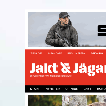
TIPSA OSS
INSÄNDARE
PRENUMERERA
E-TIDNING
START
NYHETER
OPINION
JAKT
HUND