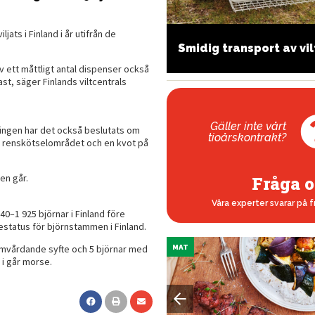
ats i Finland i år utifrån de
agnum eller inte?
Smidig transport av vil
av ett måttligt antal dispenser också
t, säger Finlands viltcentrals
Gäller inte vårt
ingen har det också beslutats om
tioårskontrakt?
 av renskötselområdet och en kvot på
en går.
Fråga o
Våra experter svarar på f
40–1 925 björnar i Finland före
status för björnstammen i Finland.
tamvårdande syfte och 5 björnar med
MAT
 i går morse.