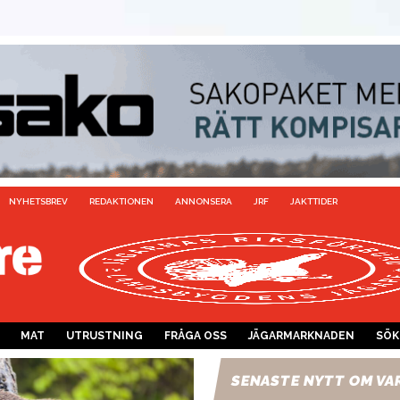
NYHETSBREV
REDAKTIONEN
ANNONSERA
JRF
JAKTTIDER
MAT
UTRUSTNING
FRÅGA OSS
JÄGARMARKNADEN
SÖK
SENASTE NYTT OM VA