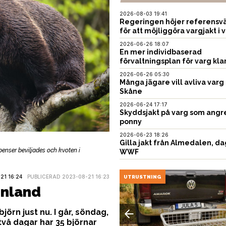
2026-08-03 19:41
Regeringen höjer referensvä
för att möjliggöra vargjakt i v
2026-06-26 18:07
En mer individbaserad
förvaltningsplan för varg kla
2026-06-26 05:30
Många jägare vill avliva varg 
Skåne
2026-06-24 17:17
Skyddsjakt på varg som angr
ponny
2026-06-23 18:26
Gilla jakt från Almedalen, da
spenser beviljades och kvoten i
WWF
1 16:24
PUBLICERAD 2023-08-21 16:23
UNITION
UTRUSTNING
inland
jörn just nu. I går, söndag,
två dagar har 35 björnar