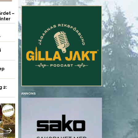
ANNONS
rdet –
inter
r
i
ep
g 2:
ANNONS
UTRUSTNING
UTRUSTNING