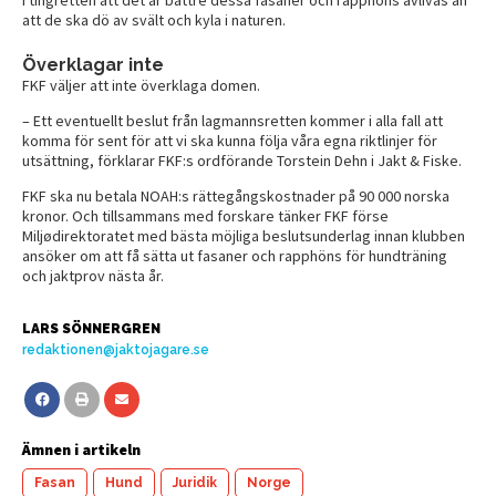
att de ska dö av svält och kyla i naturen.
Överklagar inte
FKF väljer att inte överklaga domen.
– Ett eventuellt beslut från lagmannsretten kommer i alla fall att
komma för sent för att vi ska kunna följa våra egna riktlinjer för
utsättning, förklarar FKF:s ordförande Torstein Dehn i Jakt & Fiske.
FKF ska nu betala NOAH:s rättegångskostnader på 90 000 norska
kronor. Och tillsammans med forskare tänker FKF förse
Miljødirektoratet med bästa möjliga beslutsunderlag innan klubben
ansöker om att få sätta ut fasaner och rapphöns för hundträning
och jaktprov nästa år.
LARS SÖNNERGREN
redaktionen@jaktojagare.se
Ämnen i artikeln
Fasan
Hund
Juridik
Norge