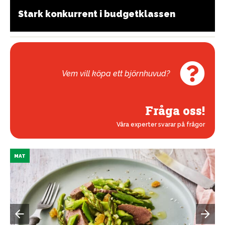
Stark konkurrent i budgetklassen
Vem vill köpa ett björnhuvud?
Fråga oss!
Våra experter svarar på frågor
MAT