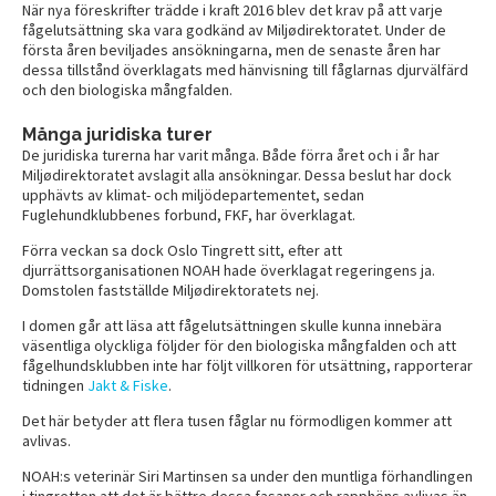
När nya föreskrifter trädde i kraft 2016 blev det krav på att varje
fågelutsättning ska vara godkänd av Miljødirektoratet. Under de
första åren beviljades ansökningarna, men de senaste åren har
dessa tillstånd överklagats med hänvisning till fåglarnas djurvälfärd
och den biologiska mångfalden.
Många juridiska turer
De juridiska turerna har varit många. Både förra året och i år har
Miljødirektoratet avslagit alla ansökningar. Dessa beslut har dock
upphävts av klimat- och miljödepartementet, sedan
Fuglehundklubbenes forbund, FKF, har överklagat.
Förra veckan sa dock Oslo Tingrett sitt, efter att
djurrättsorganisationen NOAH hade överklagat regeringens ja.
Domstolen fastställde Miljødirektoratets nej.
I domen går att läsa att fågelutsättningen skulle kunna innebära
väsentliga olyckliga följder för den biologiska mångfalden och att
fågelhundsklubben inte har följt villkoren för utsättning, rapporterar
tidningen
Jakt & Fiske
.
Det här betyder att flera tusen fåglar nu förmodligen kommer att
avlivas.
NOAH:s veterinär Siri Martinsen sa under den muntliga förhandlingen
i tingretten att det är bättre dessa fasaner och rapphöns avlivas än