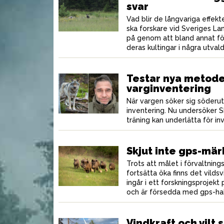
svar
Vad blir de långvariga effekt
ska forskare vid Sveriges Lan
ide med
Vi
Potatispaj med getost
på genom att bland annat f
atissallad
deras kultingar i några utvald
Testar nya metode
varginventering
När vargen söker sig söderu
inventering. Nu undersöker 
träning kan underlätta för in
Skjut inte gps-mär
Trots att målet i förvaltning
fortsätta öka finns det vildsv
ingår i ett forskningsprojekt
och är försedda med gps-ha
Vindkraft och vilt