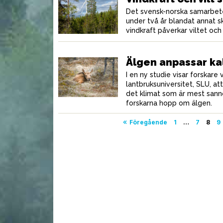
Det svensk-norska samarbetet
under två år blandat annat 
vindkraft påverkar viltet och
Älgen anpassar kal
I en ny studie visar forskare 
lantbruksuniversitet, SLU, att
det klimat som är mest sannol
forskarna hopp om älgen.
Sidnumrering
Föregående
1
…
7
8
9
för
inlägg