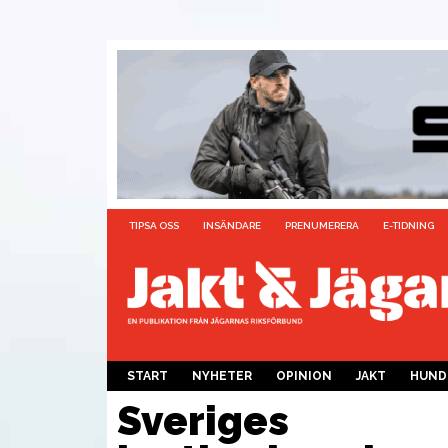
TIPSA OSS
INSÄNDARE
PRENUMERERA
E-TIDNING
START
NYHETER
OPINION
JAKT
HUND
Sveriges