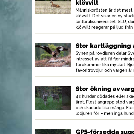
klövvilt
Människorösten är det mest
klövvilt. Det visar en ny stud
rmiskt sikte i
Praktiskt plagg som gör
K
lantbruksuniversitet, SLU, dä
mat
jakten säkrare
v
klövvilt reagerar på ljud frå
Stor kartläggning 
Synen på rovdjuren delar Sver
intresset av att få fler mindr
förekommer lika mycket. Bjö
favoritrovdjur och vargen är 
Stor ökning av va
42 hundar dödades eller ska
året. Flest angrepp stod va
MAT
MAT
och skadade lika många. Fles
lodjuren för – men inga hun
GPS-försedda sugg