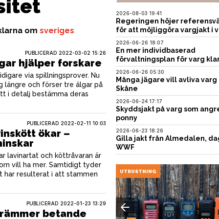
sitet
2026-08-03 19:41
Regeringen höjer referensvä
iklarna om
sveriges
för att möjliggöra vargjakt i v
2026-06-26 18:07
En mer individbaserad
PUBLICERAD
2022-03-02 15:26
förvaltningsplan för varg kla
gar hjälper forskare
2026-06-26 05:30
idigare via spillningsprover. Nu
Många jägare vill avliva varg 
g längre och förser tre älgar på
Skåne
tt i detalj bestämma deras
2026-06-24 17:17
Skyddsjakt på varg som angr
ponny
PUBLICERAD
2022-02-11 10:03
vinskött ökar –
2026-06-23 18:26
Gilla jakt från Almedalen, da
inskar
WWF
ar lavinartat och köttråvaran är
orn vill ha mer. Samtidigt tyder
USTNING
UTRUSTNING
t har resulterat i att stammen
PUBLICERAD
2022-01-23 13:29
krämmer betande