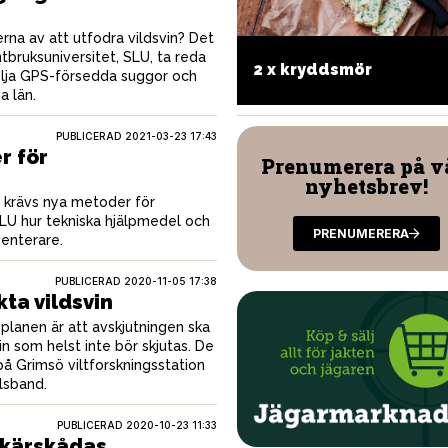
erna av att utfodra vildsvin? Det
tbruksuniversitet, SLU, ta reda
ltfärspiroger
2 x kryddsmör
ölja GPS-försedda suggor och
a län.
PUBLICERAD
2021-03-23 17:43
r för
Prenumerera på v
nyhetsbrev!
t krävs nya metoder för
SLU hur tekniska hjälpmedel och
PRENUMERERA
venterare.
PUBLICERAD
2020-11-05 17:38
kta vildsvin
splanen är att avskjutningen ska
in som helst inte bör skjutas. De
 på Grimsö viltforskningsstation
lsband.
PUBLICERAD
2020-10-23 11:33
 skärskådas