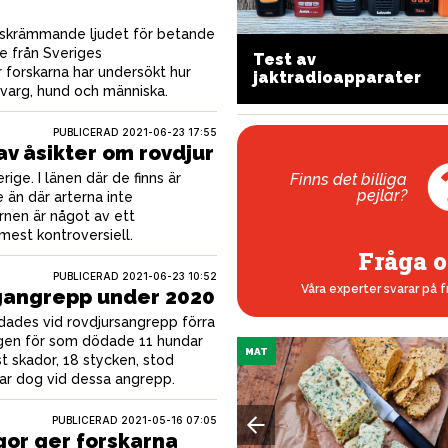
 skrämmande ljudet för betande
ie från Sveriges
öp höst- och
Test av
r forskarna har undersökt hur
interkängorna redan nu
jaktradioapparater
n varg, hund och människa.
PUBLICERAD
2021-06-23 17:55
av åsikter om rovdjur
Finns det billiga
ige. I länen där de finns är
pejlar?
e än där arterna inte
rnen är något av ett
mest kontroversiell.
Fråga o
PUBLICERAD
2021-06-23 10:52
Våra experter svarar på f
rgangrepp under 2020
dades vid rovdjursangrepp förra
rgen för som dödade 11 hundar
MAT
t skador, 18 stycken, stod
dar dog vid dessa angrepp.
PUBLICERAD
2021-05-16 07:05
or ger forskarna