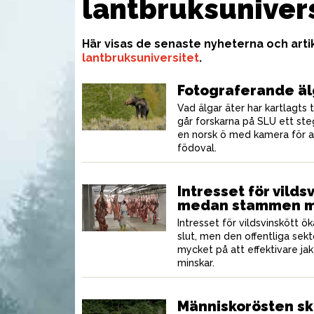
lantbruksuniver
Här visas de senaste nyheterna och art
lantbruksuniversitet
.
Fotograferande äl
Vad älgar äter har kartlagts t
går forskarna på SLU ett ste
en norsk ö med kamera för a
födoval.
Intresset för vilds
medan stammen m
Intresset för vildsvinskött ök
slut, men den offentliga sekt
UTRUSTNING
UTR
mycket på att effektivare jak
minskar.
Människorösten s