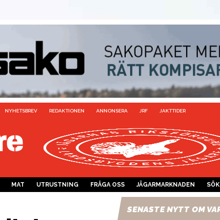
NYHETSBREV
REDAKTIONEN
ANNONSERA
JRF
JAKTTIDER
MAT
UTRUSTNING
FRÅGA OSS
JÄGARMARKNADEN
SÖK
SENASTE NYTT OM VA