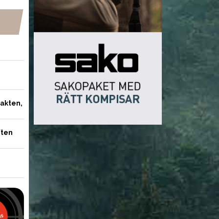
jakten,
ften