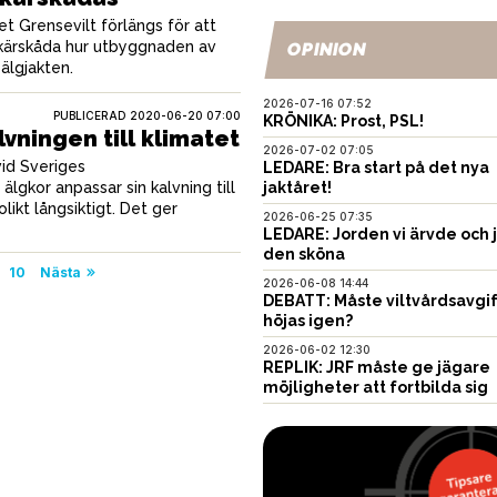
 Grensevilt förlängs för att
skärskåda hur utbyggnaden av
OPINION
 älgjakten.
2026-07-16 07:52
PUBLICERAD
2020-06-20 07:00
KRÖNIKA: Prost, PSL!
vningen till klimatet
2026-07-02 07:05
vid Sveriges
LEDARE: Bra start på det nya
 älgkor anpassar sin kalvning till
jaktåret!
ikt långsiktigt. Det ger
2026-06-25 07:35
LEDARE: Jorden vi ärvde och 
den sköna
10
Nästa
2026-06-08 14:44
DEBATT: Måste viltvårdsavgi
höjas igen?
2026-06-02 12:30
REPLIK: JRF måste ge jägare
möjligheter att fortbilda sig