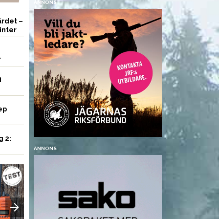
ANNONS
rdet –
inter
r
i
ep
g 2:
ANNONS
VAPEN
UTRUSTNING