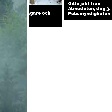
Gilla jakt från
Almedalen, dag 3:
”Sluta jaga jägare och
Polismyndigheten
skyttar”