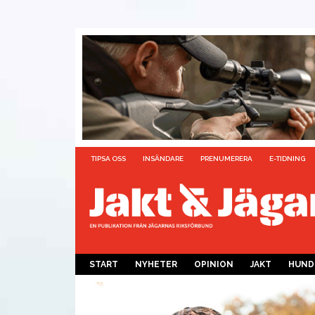
TIPSA OSS
INSÄNDARE
PRENUMERERA
E-TIDNING
START
NYHETER
OPINION
JAKT
HUND