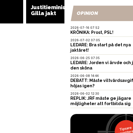
Jättebö
Justitieministern gäst i
vapend
Gilla jakt
OPINION
måste 
2026-07-16 07:52
KRÖNIKA: Prost, PSL!
2026-07-02 07:05
LEDARE: Bra start på det nya
jaktåret!
2026-06-25 07:35
LEDARE: Jorden vi ärvde och 
den sköna
2026-06-08 14:44
DEBATT: Måste viltvårdsavgi
höjas igen?
2026-06-02 12:30
REPLIK: JRF måste ge jägare
möjligheter att fortbilda sig