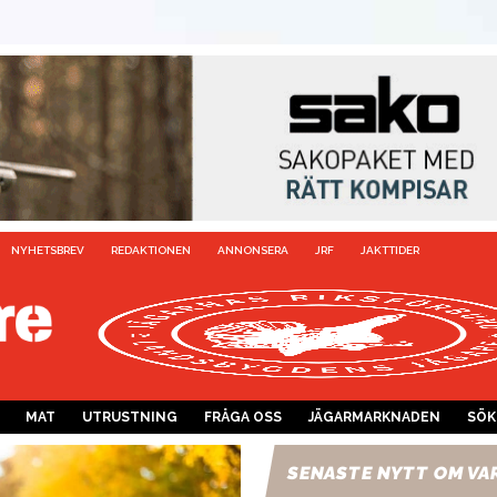
NYHETSBREV
REDAKTIONEN
ANNONSERA
JRF
JAKTTIDER
MAT
UTRUSTNING
FRÅGA OSS
JÄGARMARKNADEN
SÖK
SENASTE NYTT OM VA