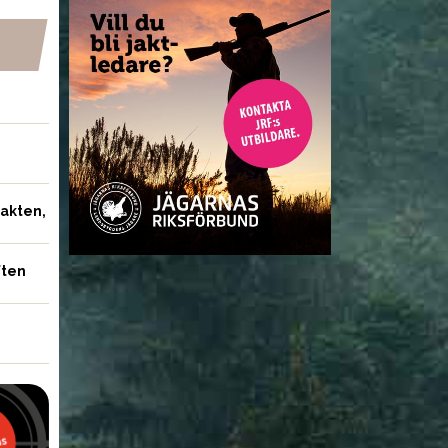
ter för sent
Utökad vapengarderob
irektiv – Sverige
utreds
betala 99 miljoner
jakten,
ften