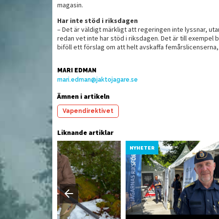
magasin.
Har inte stöd i riksdagen
– Det är väldigt märkligt att regeringen inte lyssnar, u
h grillat
Äggakaka med rökt
Pi
redan vet inte har stöd i riksdagen. Det är till exempe
viltkött
biföll ett förslag om att helt avskaffa femårslicenserna
MARI EDMAN
mari.edman@jaktojagare.se
Ämnen i artikeln
Vapendirektivet
Liknande artiklar
YHETER
NYHETER