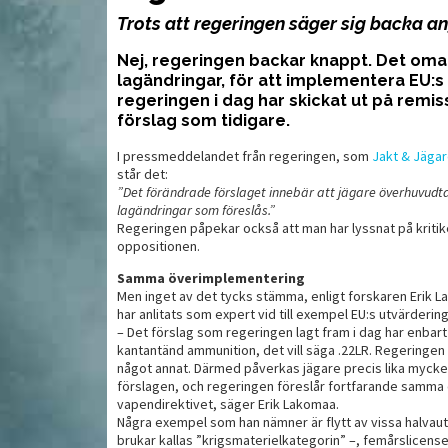
Trots att regeringen säger sig backa 
Skjutsimulatorn – en hjälp
S
Nej, regeringen backar knappt. Det oma
sterar bättre
till ett bättre skytte
ö
lagändringar, för att implementera EU:s
regeringen i dag har skickat ut på remis
förslag som tidigare.
I pressmeddelandet från regeringen, som
Jakt & Jäga
står det:
”Det förändrade förslaget innebär att jägare överhuvudt
lagändringar som föreslås.”
Regeringen påpekar också att man har lyssnat på kritik
oppositionen.
Samma överimplementering
Men inget av det tycks stämma, enligt forskaren Erik 
har anlitats som expert vid till exempel EU:s utvärderin
– Det förslag som regeringen lagt fram i dag har enba
kantantänd ammunition, det vill säga .22LR. Regeringen
MAT
MAT
något annat. Därmed påverkas jägare precis lika mycke
förslagen, och regeringen föreslår fortfarande samma
vapendirektivet, säger Erik Lakomaa.
Några exempel som han nämner är flytt av vissa halvaut
brukar kallas ”krigsmaterielkategorin” –, femårslicenser