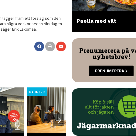
tan lägger fram ett förslag som den
Paella med vilt
zzabullar med vildsvin
l bara några veckor sedan riksdagen
, säger Erik Lakomaa.
Prenumerera på v
nyhetsbrev!
PRENUMERERA
NYHETER
NYHETER