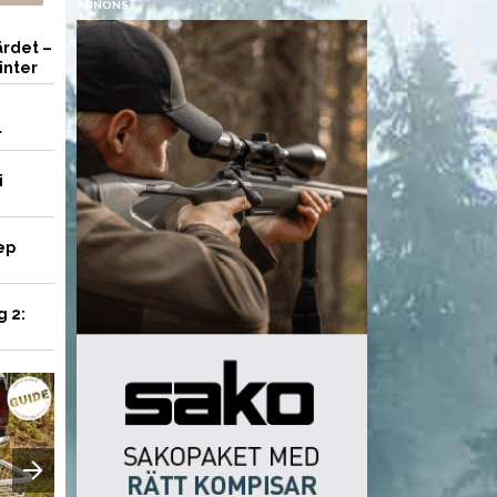
ANNONS
rdet –
inter
r
i
ep
g 2:
UTRUSTNING
VAPEN