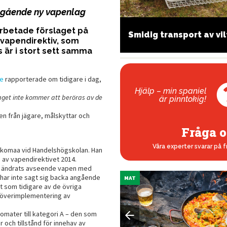
angående ny vapenlag
nabb utmanare
rbetade förslaget på
Smidig transport av vil
verraskar
 vapendirektiv, som
s är i stort sett samma
re
rapporterade om tidigare i dag,
Hjälp – min spaniel
aget inte kommer att beröras av de
är pinntokig!
en från jägare, målskyttar och
Fråga o
Våra experter svarar på f
Lakomaa vid Handelshögskolan. Han
g av vapendirektivet 2014.
rt ändrats avseende vapen med
 har inte sagt sig backa angående
MAT
t som tidigare av de övriga
 överimplementering av
omater till kategori A – den som
 och tillstånd för innehav av