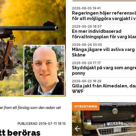
2026-08-03 19:41
Regeringen höjer referensvä
för att möjliggöra vargjakt i v
2026-06-26 18:07
En mer individbaserad
förvaltningsplan för varg kla
2026-06-26 05:30
Många jägare vill avliva varg 
Skåne
2026-06-24 17:17
Skyddsjakt på varg som angr
ponny
2026-06-23 18:26
Gilla jakt från Almedalen, da
WWF
EN
UTRUSTNING
gger fram ett förslag som den redan vet
PUBLICERAD
2019-07-11 19:15
tt beröras