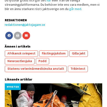
Du lyssnar gratis och gör det
här
eller från de vanliga
streamingplattformarna. Du behöver inte ens vara medlem, men vi
blir en ännu starkare röst i jaktsverige om du
går med
.
REDAKTIONEN
redaktionen@jaktojagare.se
Ämnen i artikeln
Afrikansk svinpest
Fästingsjukdom
Gilla jakt
Newcastlesjuka
Podd
Statens veterinärmedicinska anstalt
Trikintest
Liknande artiklar
NYHETER