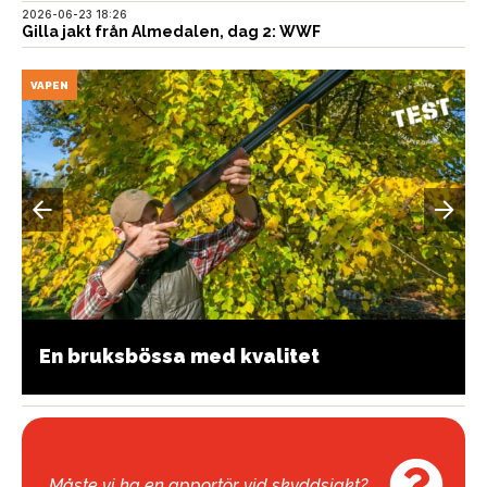
2026-06-23 18:26
Gilla jakt från Almedalen, dag 2: WWF
VAPEN
En bruksbössa med kvalitet
Måste vi ha en apportör vid skyddsjakt?