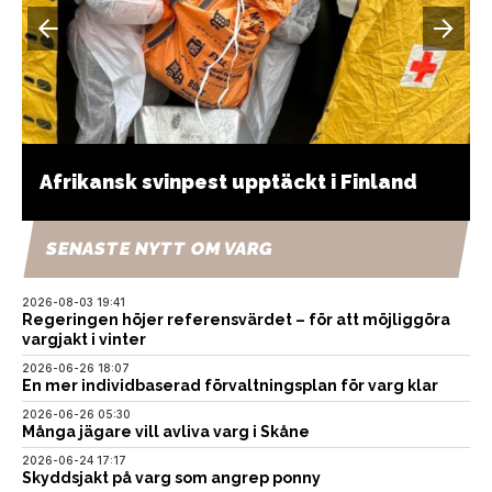
Afrikansk svinpest upptäckt i Finland
SENASTE NYTT OM VARG
2026-08-03 19:41
Regeringen höjer referensvärdet – för att möjliggöra
vargjakt i vinter
2026-06-26 18:07
En mer individbaserad förvaltningsplan för varg klar
2026-06-26 05:30
Många jägare vill avliva varg i Skåne
2026-06-24 17:17
Skyddsjakt på varg som angrep ponny