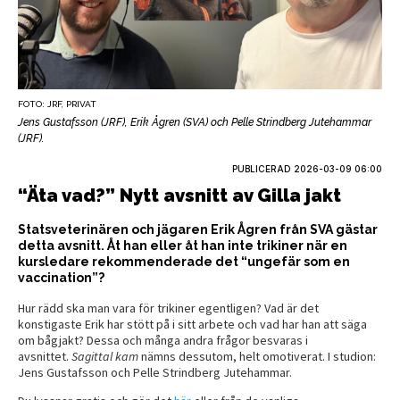
FOTO: JRF, PRIVAT
Jens Gustafsson (JRF), Erik Ågren (SVA) och Pelle Strindberg Jutehammar
(JRF).
PUBLICERAD
2026-03-09 06:00
“Äta vad?” Nytt avsnitt av Gilla jakt
Statsveterinären och jägaren Erik Ågren från SVA gästar
detta avsnitt. Åt han eller åt han inte trikiner när en
kursledare rekommenderade det “ungefär som en
vaccination”?
Hur rädd ska man vara för trikiner egentligen? Vad är det
konstigaste Erik har stött på i sitt arbete och vad har han att säga
om bågjakt? Dessa och många andra frågor besvaras i
avsnittet.
Sagittal kam
nämns dessutom, helt omotiverat. I studion:
Jens Gustafsson och Pelle Strindberg Jutehammar.