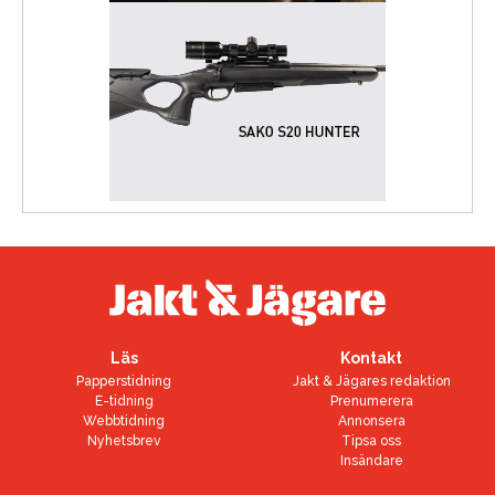
Läs
Kontakt
Papperstidning
Jakt & Jägares redaktion
E-tidning
Prenumerera
Webbtidning
Annonsera
Nyhetsbrev
Tipsa oss
Insändare