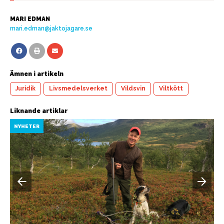
MARI EDMAN
mari.edman@jaktojagare.se
Ämnen i artikeln
Juridik
Livsmedelsverket
Vildsvin
Viltkött
Liknande artiklar
NYHETER