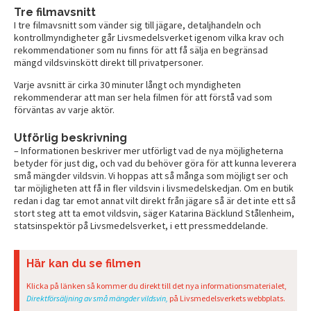
Tre filmavsnitt
I tre filmavsnitt som vänder sig till jägare, detaljhandeln och
kontrollmyndigheter går Livsmedelsverket igenom vilka krav och
rekommendationer som nu finns för att få sälja en begränsad
mängd vildsvinskött direkt till privatpersoner.
Varje avsnitt är cirka 30 minuter långt och myndigheten
rekommenderar att man ser hela filmen för att förstå vad som
förväntas av varje aktör.
Utförlig beskrivning
– Informationen beskriver mer utförligt vad de nya möjligheterna
betyder för just dig, och vad du behöver göra för att kunna leverera
små mängder vildsvin. Vi hoppas att så många som möjligt ser och
tar möjligheten att få in fler vildsvin i livsmedelskedjan. Om en butik
redan i dag tar emot annat vilt direkt från jägare så är det inte ett så
stort steg att ta emot vildsvin, säger Katarina Bäcklund Stålenheim,
statsinspektör på Livsmedelsverket, i ett pressmeddelande.
Här kan du se filmen
Klicka på länken så kommer du direkt till det nya informationsmaterialet,
Direktförsäljning av små mängder vildsvin,
på Livsmedelsverkets webbplats.