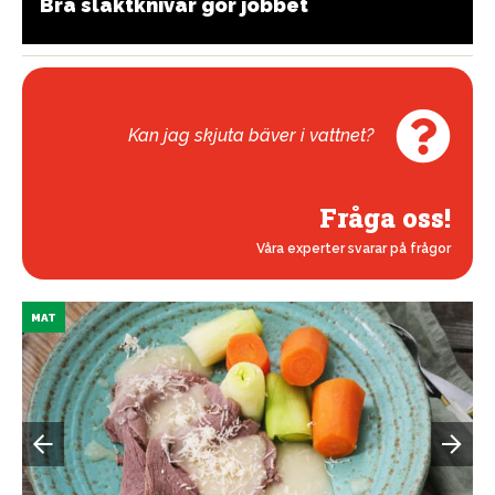
Bra slaktknivar gör jobbet
Kan jag skjuta bäver i vattnet?
Fråga oss!
Våra experter svarar på frågor
MAT