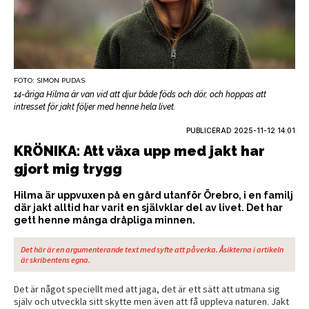
FOTO: SIMON PUDAS
14-åriga Hilma är van vid att djur både föds och dör, och hoppas att
intresset för jakt följer med henne hela livet.
PUBLICERAD
2025-11-12 14:01
KRÖNIKA: Att växa upp med jakt har
gjort mig trygg
Hilma är uppvuxen på en gård utanför Örebro, i en familj
där jakt alltid har varit en självklar del av livet. Det har
gett henne många dråpliga minnen.
Det här är en argumenterande text med syfte att påverka. Åsikterna i artikeln
är skribentens egna.
Det är något speciellt med att jaga, det är ett sätt att utmana sig
själv och utveckla sitt skytte men även att få uppleva naturen. Jakt