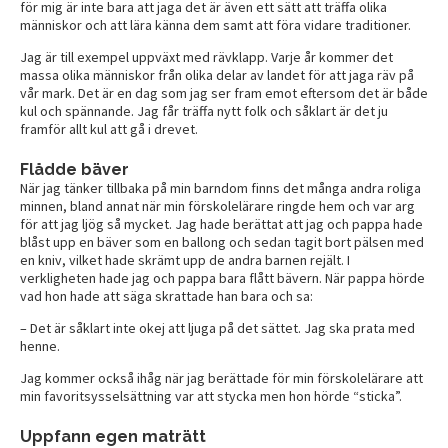
för mig är inte bara att jaga det är även ett sätt att träffa olika
människor och att lära känna dem samt att föra vidare traditioner.
Jag är till exempel uppväxt med rävklapp. Varje år kommer det
massa olika människor från olika delar av landet för att jaga räv på
vår mark. Det är en dag som jag ser fram emot eftersom det är både
kul och spännande. Jag får träffa nytt folk och såklart är det ju
framför allt kul att gå i drevet.
Flådde bäver
När jag tänker tillbaka på min barndom finns det många andra roliga
minnen, bland annat när min förskolelärare ringde hem och var arg
för att jag ljög så mycket. Jag hade berättat att jag och pappa hade
blåst upp en bäver som en ballong och sedan tagit bort pälsen med
en kniv, vilket hade skrämt upp de andra barnen rejält. I
verkligheten hade jag och pappa bara flått bävern. När pappa hörde
vad hon hade att säga skrattade han bara och sa:
– Det är såklart inte okej att ljuga på det sättet. Jag ska prata med
henne.
Jag kommer också ihåg när jag berättade för min förskolelärare att
min favoritsysselsättning var att stycka men hon hörde “sticka”.
Uppfann egen maträtt