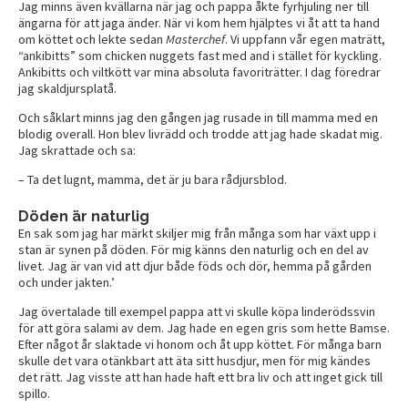
Jag minns även kvällarna när jag och pappa åkte fyrhjuling ner till
ängarna för att jaga änder. När vi kom hem hjälptes vi åt att ta hand
om köttet och lekte sedan
Masterchef
. Vi uppfann vår egen maträtt,
“ankibitts” som chicken nuggets fast med and i stället för kyckling.
Ankibitts och viltkött var mina absoluta favoriträtter. I dag föredrar
jag skaldjursplatå.
Och såklart minns jag den gången jag rusade in till mamma med en
blodig overall. Hon blev livrädd och trodde att jag hade skadat mig.
Jag skrattade och sa:
– Ta det lugnt, mamma, det är ju bara rådjursblod.
Döden är naturlig
En sak som jag har märkt skiljer mig från många som har växt upp i
stan är synen på döden. För mig känns den naturlig och en del av
livet. Jag är van vid att djur både föds och dör, hemma på gården
och under jakten.’
Jag övertalade till exempel pappa att vi skulle köpa linderödssvin
för att göra salami av dem. Jag hade en egen gris som hette Bamse.
Efter något år slaktade vi honom och åt upp köttet. För många barn
skulle det vara otänkbart att äta sitt husdjur, men för mig kändes
det rätt. Jag visste att han hade haft ett bra liv och att inget gick till
spillo.