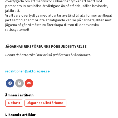
övertygade om att människor i allmänhet tycker att brott mot
personers liv och hälsa är viktigare än påstådda, sällan bevisade,
jaktbrott.
Vi vill vara övertydliga med att vi tar avstånd till alla former av illegal
jakt samtidigt som vi inte stillatigande kan se på när hetsjakten mot
jägarna pågår. Vi måste nu återskapa tilltron till det svenska
rättssystemet!
JÄGARNAS RIKSFÖRBUNDS FÖRBUNDSSTYRELSE
Denna debattartikel har också publicerats i Aftonbladet.
redaktionen@jaktojagare.se
Ämnen i artikeln
Debatt
Jägarnas Riksförbund
Liknande artiklar