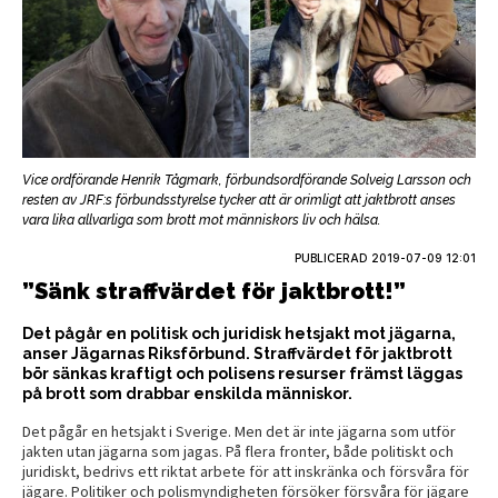
Vice ordförande Henrik Tågmark, förbundsordförande Solveig Larsson och
resten av JRF:s förbundsstyrelse tycker att är orimligt att jaktbrott anses
vara lika allvarliga som brott mot människors liv och hälsa.
PUBLICERAD
2019-07-09 12:01
”Sänk straffvärdet för jaktbrott!”
Det pågår en politisk och juridisk hetsjakt mot jägarna,
anser Jägarnas Riksförbund. Straffvärdet för jaktbrott
bör sänkas kraftigt och polisens resurser främst läggas
på brott som drabbar enskilda människor.
Det pågår en hetsjakt i Sverige. Men det är inte jägarna som utför
jakten utan jägarna som jagas. På flera fronter, både politiskt och
juridiskt, bedrivs ett riktat arbete för att inskränka och försvåra för
jägare. Politiker och polismyndigheten försöker försvåra för jägare