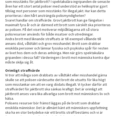
som misstänks för jaktbrott? I spektakulära ingripanden de senaste
åren har ett stort antal poliser med understöd av helikoptrar gjort
tillslag mot personer som misstänks för illegal jakt. Hur kan detta
prioriteras i den hårt ansträngda polismyndigheten?
Svaret handlar om straffvärde. Grovt jaktbrott kan ge fängelse i
maximalt fyra år och är därmed ett brott som särskilt ska prioriteras
av polisen. På det viset motiverar miljöåklagarna att så stora
polisresurser används för både insatser och utredningar.
Andra brott med liknande straffsats är till exempel vållande till
annans död, våldtäkt och grov misshandel. Brott som drabbar
enskilda personer och lämnar fysiska och psykiska spår för resten
av livet hos dem och deras anhöriga. Men när görs spektakulära
gripanden i dessa fall? Värderingen i brott mot människa kontra djur
måste skilja sig åt.
Orimligt straffvärde
Vi tror att många som drabbats av våldtäkt eller misshandel gärna
skulle se att polisen värdesatte det brott de utsatts för lika högt
som misstankar om att en varg dödats illegalt. Vi tycker därför att
straffvärdet för jaktbrott ska sänkas kraftigt. Det är orimligt att
jaktbrott anses vara lika allvarliga som brott mot människors liv och
hälsa.
Polisens resurser bör främst läggas på de brott som drabbar
enskilda människor. Det är allmänt känt att människors uppfattning
ska ha en stor betydelse när ett brotts straff bestäms och vi är