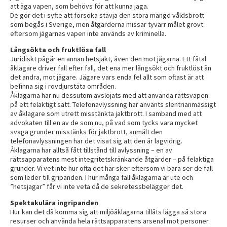
att äga vapen, som behövs för att kunna jaga.
De gör det i syfte att försöka stävja den stora mängd våldsbrott
som begås i Sverige, men åtgärderna missar tyvärr målet grovt
eftersom jägarnas vapen inte används av kriminella.
Långsökta och fruktlösa fall
Juridiskt pågår en annan hetsjakt, även den mot jägarna. Ett fåtal
åklagare driver fall efter fall, det ena mer långsökt och fruktlöst än
det andra, mot jägare. Jägare vars enda fel allt som oftast är att
befinna sig i rovdjurstäta områden.
Åklagarna har nu dessutom avslöjats med att använda rättsvapen
på ett felaktigt sätt. Telefonavlyssning har använts slentrianmässigt
av åklagare som utrett misstänkta jaktbrott. I samband med att
advokaten till en av de som nu, på vad som tycks vara mycket
svaga grunder misstänks för jaktbrott, anmält den
telefonavlyssningen har det visat sig att den är lagvidrig.
Åklagarna har alltså fått tillstånd till avlyssning – en av
rättsapparatens mest integritetskränkande åtgärder – på felaktiga
grunder. Vi vet inte hur ofta det här sker eftersom vi bara ser de fall
som leder till gripanden. I hur många fall åklagarna är ute och
”hetsjagar” får vi inte veta då de sekretessbelägger det.
Spektakulära ingripanden
Hur kan det då komma sig att miljöåklagarna tillåts lägga så stora
resurser och använda hela rättsapparatens arsenal mot personer