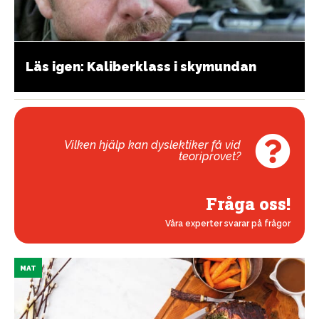
Läs igen: Kaliberklass i skymundan
Vilken hjälp kan dyslektiker få vid
teoriprovet?
Fråga oss!
Våra experter svarar på frågor
MAT