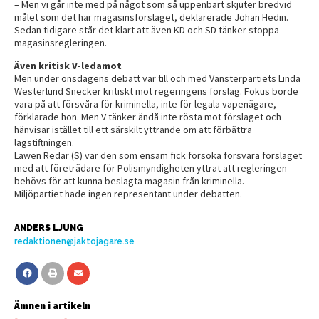
– Men vi går inte med på något som så uppenbart skjuter bredvid
målet som det här magasinsförslaget, deklarerade Johan Hedin.
Sedan tidigare står det klart att även KD och SD tänker stoppa
magasinsregleringen.
Även kritisk V-ledamot
Men under onsdagens debatt var till och med Vänsterpartiets Linda
Westerlund Snecker kritiskt mot regeringens förslag. Fokus borde
vara på att försvåra för kriminella, inte för legala vapenägare,
förklarade hon. Men V tänker ändå inte rösta mot förslaget och
hänvisar istället till ett särskilt yttrande om att förbättra
lagstiftningen.
Lawen Redar (S) var den som ensam fick försöka försvara förslaget
med att företrädare för Polismyndigheten yttrat att regleringen
behövs för att kunna beslagta magasin från kriminella.
Miljöpartiet hade ingen representant under debatten.
ANDERS LJUNG
redaktionen@jaktojagare.se
Ämnen i artikeln