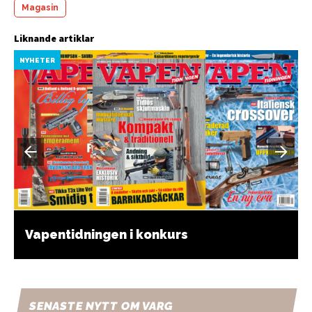
Magasin
Liknande artiklar
NYHETER
Vapentidningen i konkurs
SENASTE NYTT OM VARG