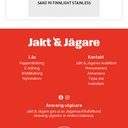
Läs
Kontakt
Papperstidning
Jakt & Jägares redaktion
E-tidning
Prenumerera
Webbtidning
Annonsera
Nyhetsbrev
Tipsa oss
Insändare
Ansvarig utgivare
Jakt & Jägare ges ut av
Jägarnas Riksförbund
.
Ansvarig utgivare är
Anders Dalenius
.