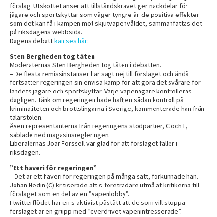
förslag. Utskottet anser att tillståndskravet ger nackdelar för
jägare och sportskyttar som väger tyngre än de positiva effekter
som det kan få i kampen mot skjutvapenvåldet, sammanfattas det
på riksdagens webbsida.
Dagens debatt
kan ses här:
Sten Bergheden tog täten
Moderaternas Sten Bergheden tog täten i debatten.
– De flesta remissinstanser har sagt nej till förslaget och ändå
fortsätter regeringen sin envisa kamp för att göra det svårare för
landets jägare och sportskyttar. Varje vapenägare kontrolleras
dagligen. Tänk om regeringen hade haft en sådan kontroll på
kriminaliteten och brottslingarna i Sverige, kommenterade han från
talarstolen.
Även representanterna från regeringens stödpartier, C och L,
sablade ned magasinsregleringen.
Liberalernas Joar Forssell var glad för att förslaget faller i
riksdagen.
”Ett haveri för regeringen”
– Det är ett haveri för regeringen på många sätt, förkunnade han.
Johan Hedin (C) kritiserade att s-företrädare utmålat kritikerna till
förslaget som en del av en ”vapenlobby”.
I twitterflödet har en s-aktivist påstått att de som vill stoppa
förslaget är en grupp med ”överdrivet vapenintresserade”.