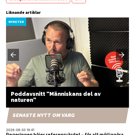
Liknande artiklar
NYHETER
Poddavsnitt “Människans del av
naturen”
SENASTE NYTT OM VARG
2026-08-03 19:41
Regeringen höjer referensvärdet – för att möjliggöra