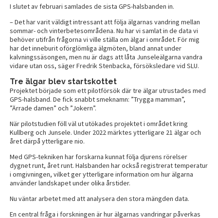
I slutet av februari samlades de sista GPS-halsbanden in.
– Det har varit väldigt intressant att följa älgarnas vandring mellan
sommar- och vinterbetesområdena. Nu har vi samlat in de data vi
behöver utifrån frågorna vi ville ställa om älgar i området. För mig
har det inneburit oförglömliga älgmöten, bland annat under
kalvningssäsongen, men nu är dags att låta Junseleälgarna vandra
vidare utan oss, säger Fredrik Stenbacka, försöksledare vid SLU.
Tre älgar blev startskottet
Projektet började som ett pilotförsök där tre älgar utrustades med
GPS-halsband. De fick snabbt smeknamn: ”Trygga mamman”,
”Ärrade damen” och ”Jokern”.
När pilotstudien föll väl ut utökades projektet i området kring
Kullberg och Junsele. Under 2022 märktes ytterligare 21 älgar och
året därpå ytterligare nio.
Med GPS-tekniken har forskarna kunnat följa djurens rörelser
dygnet runt, året runt. Halsbanden har också registrerat temperatur
i omgivningen, vilket ger ytterligare information om hur älgarna
använder landskapet under olika årstider.
Nu väntar arbetet med att analysera den stora mängden data.
En central fråga i forskningen är hur älgarnas vandringar påverkas