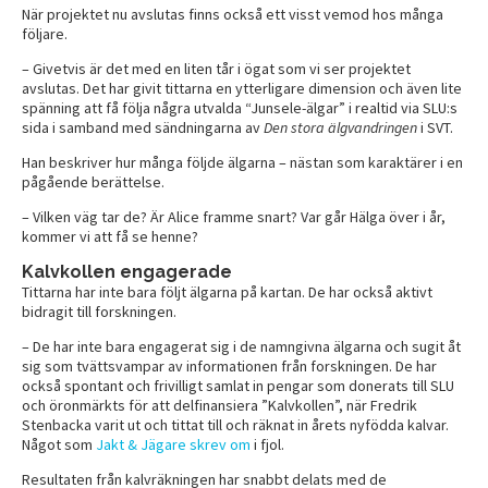
När projektet nu avslutas finns också ett visst vemod hos många
följare.
– Givetvis är det med en liten tår i ögat som vi ser projektet
avslutas. Det har givit tittarna en ytterligare dimension och även lite
spänning att få följa några utvalda “Junsele-älgar” i realtid via SLU:s
sida i samband med sändningarna av
Den stora älgvandringen
i SVT.
Han beskriver hur många följde älgarna – nästan som karaktärer i en
pågående berättelse.
– Vilken väg tar de? Är Alice framme snart? Var går Hälga över i år,
kommer vi att få se henne?
Kalvkollen engagerade
Tittarna har inte bara följt älgarna på kartan. De har också aktivt
bidragit till forskningen.
– De har inte bara engagerat sig i de namngivna älgarna och sugit åt
sig som tvättsvampar av informationen från forskningen. De har
också spontant och frivilligt samlat in pengar som donerats till SLU
och öronmärkts för att delfinansiera ”Kalvkollen”, när Fredrik
Stenbacka varit ut och tittat till och räknat in årets nyfödda kalvar.
Något som
Jakt & Jägare skrev om
i fjol.
Resultaten från kalvräkningen har snabbt delats med de