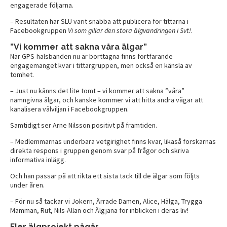
engagerade följarna.
– Resultaten har SLU varit snabba att publicera för tittarna i
Facebookgruppen
Vi som gillar den stora älgvandringen i Svt!
.
”Vi kommer att sakna våra älgar”
När GPS-halsbanden nu är borttagna finns fortfarande
engagemanget kvar i tittargruppen, men också en känsla av
tomhet.
– Just nu känns det lite tomt – vi kommer att sakna ”våra”
namngivna älgar, och kanske kommer vi att hitta andra vägar att
kanalisera välviljan i Facebookgruppen.
Samtidigt ser Arne Nilsson positivt på framtiden.
– Medlemmarnas underbara vetgirighet finns kvar, likaså forskarnas
direkta respons i gruppen genom svar på frågor och skriva
informativa inlägg.
Och han passar på att rikta ett sista tack till de älgar som följts
under åren.
– För nu så tackar vi Jokern, Ärrade Damen, Alice, Hälga, Trygga
Mamman, Rut, Nils-Allan och Älgjana för inblicken i deras liv!
Fler älgprojekt pågår