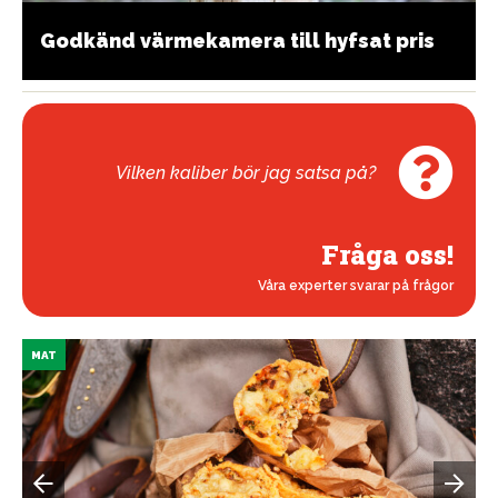
Godkänd värmekamera till hyfsat pris
Vilken kaliber bör jag satsa på?
Fråga oss!
Våra experter svarar på frågor
MAT