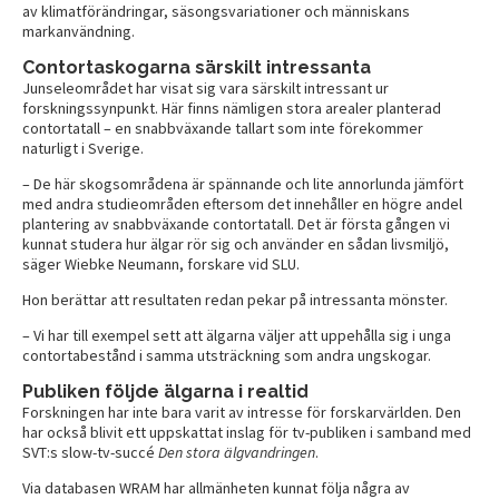
av klimatförändringar, säsongsvariationer och människans
markanvändning.
Contortaskogarna särskilt intressanta
Junseleområdet har visat sig vara särskilt intressant ur
forskningssynpunkt. Här finns nämligen stora arealer planterad
contortatall – en snabbväxande tallart som inte förekommer
naturligt i Sverige.
– De här skogsområdena är spännande och lite annorlunda jämfört
med andra studieområden eftersom det innehåller en högre andel
plantering av snabbväxande contortatall. Det är första gången vi
kunnat studera hur älgar rör sig och använder en sådan livsmiljö,
säger Wiebke Neumann, forskare vid SLU.
Hon berättar att resultaten redan pekar på intressanta mönster.
– Vi har till exempel sett att älgarna väljer att uppehålla sig i unga
contortabestånd i samma utsträckning som andra ungskogar.
Publiken följde älgarna i realtid
Forskningen har inte bara varit av intresse för forskarvärlden. Den
har också blivit ett uppskattat inslag för tv-publiken i samband med
SVT:s slow-tv-succé
Den stora älgvandringen
.
Via databasen WRAM har allmänheten kunnat följa några av