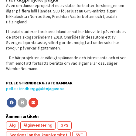
Även om Junseleprojektet nu avslutas fortsätter forskningen om
älgar på flera håll i landet. SLU följer just nu GPS-märkta älgar i
Nikkaloukta i Norrbotten, Fredrika i Västerbotten och Ljusdal i
Hälsingland.
I Ljusdal studerar forskarna bland annat hur klövviltet påverkats av
de stora skogsbränderna 2018. Området är dessutom ett av
Sveriges björntätaste, vilket gör det möjligt att undersöka hur
rovdjur påverkar älgstammen.
– De här projekten är väldigt spännande och intressanta och vi ser
fram emot att fortsätta berätta om vad älgarna lär oss, säger
Wiebke Neumann.
PELLE STRINDBERG JUTEHAMMAR
pelle.strindberg@jaktojagare.se
Ämnen i artikeln
Älg
Älginventering
GPS
Sveriges lantbruksuniversitet
SVT