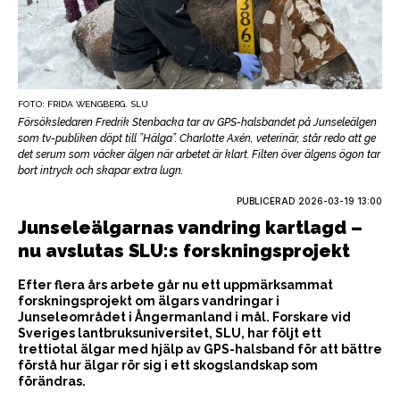
FOTO: FRIDA WENGBERG. SLU
Försöksledaren Fredrik Stenbacka tar av GPS-halsbandet på Junseleälgen
som tv-publiken döpt till ”Hälga”. Charlotte Axén, veterinär, står redo att ge
det serum som väcker älgen när arbetet är klart. Filten över älgens ögon tar
bort intryck och skapar extra lugn.
PUBLICERAD
2026-03-19 13:00
Junseleälgarnas vandring kartlagd –
nu avslutas SLU:s forskningsprojekt
Efter flera års arbete går nu ett uppmärksammat
forskningsprojekt om älgars vandringar i
Junseleområdet i Ångermanland i mål. Forskare vid
Sveriges lantbruksuniversitet, SLU, har följt ett
trettiotal älgar med hjälp av GPS-halsband för att bättre
förstå hur älgar rör sig i ett skogslandskap som
förändras.