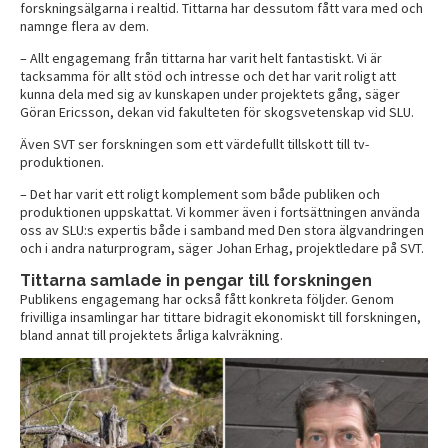
forskningsälgarna i realtid. Tittarna har dessutom fått vara med och
namnge flera av dem.
– Allt engagemang från tittarna har varit helt fantastiskt. Vi är
tacksamma för allt stöd och intresse och det har varit roligt att
kunna dela med sig av kunskapen under projektets gång, säger
Göran Ericsson, dekan vid fakulteten för skogsvetenskap vid SLU.
Även SVT ser forskningen som ett värdefullt tillskott till tv-
produktionen.
– Det har varit ett roligt komplement som både publiken och
produktionen uppskattat. Vi kommer även i fortsättningen använda
oss av SLU:s expertis både i samband med Den stora älgvandringen
och i andra naturprogram, säger Johan Erhag, projektledare på SVT.
Tittarna samlade in pengar till forskningen
Publikens engagemang har också fått konkreta följder. Genom
frivilliga insamlingar har tittare bidragit ekonomiskt till forskningen,
bland annat till projektets årliga kalvräkning.