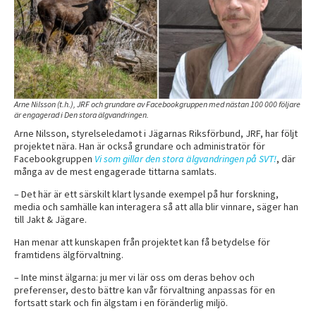
Arne Nilsson (t.h.), JRF och grundare av Facebookgruppen med nästan 100 000 följare
är engagerad i Den stora älgvandringen.
Arne Nilsson, styrelseledamot i Jägarnas Riksförbund, JRF, har följt
projektet nära. Han är också grundare och administratör för
Facebookgruppen
Vi som gillar den stora älgvandringen på SVT!
, där
många av de mest engagerade tittarna samlats.
– Det här är ett särskilt klart lysande exempel på hur forskning,
media och samhälle kan interagera så att alla blir vinnare, säger han
till Jakt & Jägare.
Han menar att kunskapen från projektet kan få betydelse för
framtidens älgförvaltning.
– Inte minst älgarna: ju mer vi lär oss om deras behov och
preferenser, desto bättre kan vår förvaltning anpassas för en
fortsatt stark och fin älgstam i en föränderlig miljö.