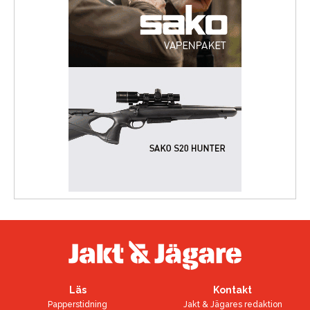
Läs
Kontakt
Papperstidning
Jakt & Jägares redaktion