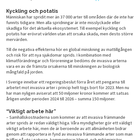
Kyckling och potatis
Människan har spridit mer än 37 000 arter till områden där de inte har
funnits tidigare. Men alla spridningar är inte misslyckade eller
skadliga för det aktuella ekosystemet. Till exempel kyckling och
potatis har erövrat världen utan att orsaka skada, men desto större
mervärden.
Till de negativa effekterna hör en global minskning av mattillgången
och risk för att nya sjukdomar sprids. I kombination med
klimatförändringar och föroreningar bedöms de invasiva arterna
vara en av de främsta orsakerna till minskningen av biologisk
mångfald på jorden.
I Sverige innebar ett regeringsbeslut förra året att pengarna till
arbetet mot invasiva arter i princip helt togs bort för 2023. Men nu
har man nyligen aviserat att 50 miljoner kronor kommer att satsas
årligen under perioden 2024 till 2026 – summa 150 miljoner.
“Viktigt arbete här”
– Samhällskostnaderna som kommer av att invasiva främmande
arter sprids är redan väldigt höga. Våra myndigheter gör ett väldigt
viktigt arbete här, men de är beroende av att allmänheten bidrar
genom att rapportera in fynd av invasiva främmande arter som man
träffar på ute i naturen, kommenterar klimat- och miljöminister