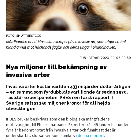
FOTO: SHUTTERSTOCK
Mårdhunden är ett klassiskt exempel på en invasiv art, som utgör ett hot
bland annat mot häckande fåglar och deras ungar i Skandinavien.
PUBLICERAD
2023-09-06 09:59
Nya miljoner till bekämpning av
invasiva arter
Invasiva arter kostar världen 433 miljarder dollar årligen
– en summa som fyrdubblats vart tionde år sedan 1970,
fastslår expertpanelen IPBES i en färsk rapport. I
Sverige satsas 150 miljoner kronor för att hejda
utvecklingen.
IPBES brukar beskrivas som den biologiska mångfaldens
motsvarighet till FN:s klimatpanel. Experter från 49 länder har under
fyra år bedömt hotet från invasiva arter och funnit att det är
underskattat, slutsatser som samlats i
denna rapport
.