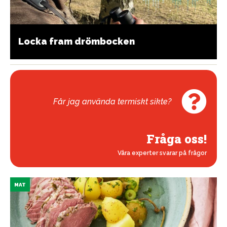
Locka fram drömbocken
Får jag använda termiskt sikte?
Fråga oss!
Våra experter svarar på frågor
MAT