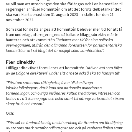
Nu vill man att utredningstiden ska förlängas och i en hemställan till
regeringen anhåller kommittén om att det första delbetänkandet
ska vara klart senast den 31 augusti 2023 – i stället för den 21
november 2022.
Som skäl för detta anges att kommittén behöver mer tid för att få
fram underlag, att regeringens så kallade tilläggsdirektiv måste
hanteras och att kommittén
”behöver mer tid för sina politiska
överväganden, utifrån den allmänna föresatsen för parlamentariska
kommittéer att så långt det är möjligt söka samförstånd”.
Fler direktiv
I tilläggsdirektivet formuleras att kommittén
”utöver vad som följer
av de tidigare direktiven” under sitt arbete också ska ta hänsyn till:
”Förutom samernas rättigheter, även till den övriga
lokalbefolkningens, däribland den nationella minoriteten
tornedalingar, och övriga invånares kultur, traditioner, intressen och
behov av att kunna jaga och fiska samt till näringsverksamhet såsom
skogsbruk och turism.”
Och:
”Föreslå en ändamålsenlig beslutsordning för ärenden om försäljning
av statens mark ovanför odlingsgränsen och på renbetesfjällen samt