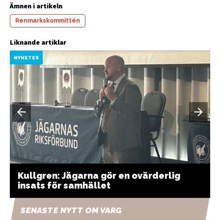
Ämnen i artikeln
Renmarkskommittén
Liknande artiklar
NYHETER
Kullgren: Jägarna gör en ovärderlig
insats för samhället
SENASTE NYTT OM VARG