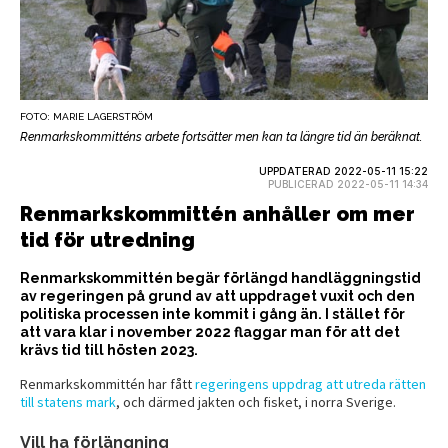
FOTO: MARIE LAGERSTRÖM
Renmarkskommitténs arbete fortsätter men kan ta längre tid än beräknat.
UPPDATERAD 2022-05-11 15:22
PUBLICERAD 2022-05-11 14:34
Renmarkskommittén anhåller om mer
tid för utredning
Renmarkskommittén begär förlängd handläggningstid
av regeringen på grund av att uppdraget vuxit och den
politiska processen inte kommit i gång än. I stället för
att vara klar i november 2022 flaggar man för att det
krävs tid till hösten 2023.
Renmarkskommittén har fått
regeringens uppdrag att utreda rätten
till statens mark
, och därmed jakten och fisket, i norra Sverige.
Vill ha förlängning