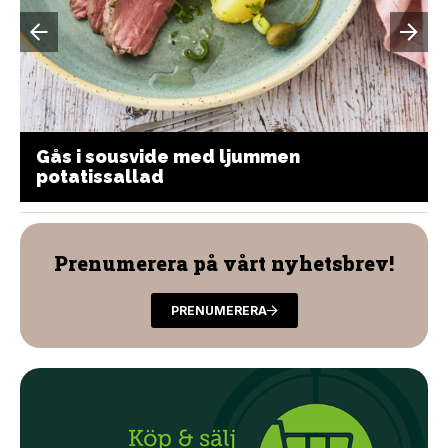
Gås i sousvide med ljummen
potatissallad
Prenumerera på vårt nyhetsbrev!
PRENUMERERA