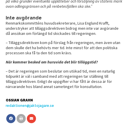
på vilka grunder eventuella upplåtelser och försäljning av statens mark
ovan odlingsgränsen och på renbetesfjällen ska ske.”
Inte avgörande
Renmarkskommitténs huvudsekreterare, Lisa Englund Krafft,
understryker att tilläggsdirektiven bidrog men inte var avgörande
då ansökan om förlängd tid skickades till regeringen.
– Tilläggsdirektiven kom på förslag från regeringen, men även utan
dem skulle det ha behövts mer tid. Inte minst för att den politiska
processen ska få ta den tid som krävs.
När kommer besked om huruvida det blir tilläggstid?
– Det är regeringen som beslutar om utökad tid, men en naturlig
tidpunkt är väl i samband med att regeringen tar ställning till
tilläggsdirektiven. Enligt de uppgifter vi har fått är dessa är för
närvarande hos bland annat sametinget för konsultation.
OSSIAN GRAHN
redaktionen@jaktojagare.se