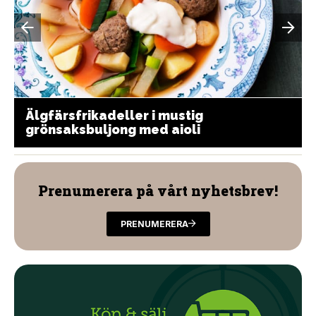
Älgfärsfrikadeller i mustig
grönsaksbuljong med aioli
Prenumerera på vårt nyhetsbrev!
PRENUMERERA