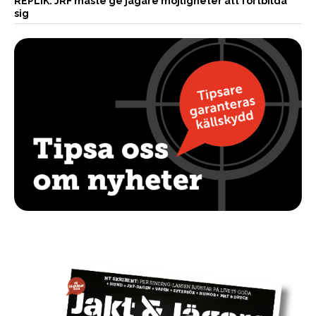
REPLIK: JRF måste ge jägare möjligheter att fortbilda
sig