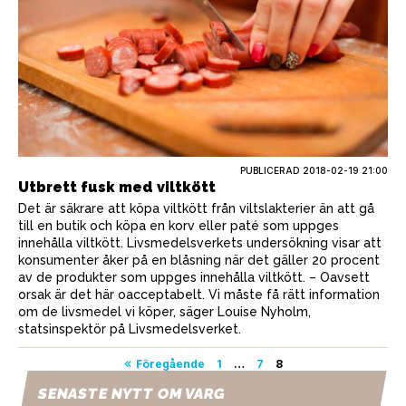
PUBLICERAD
2018-02-19 21:00
Utbrett fusk med viltkött
Det är säkrare att köpa viltkött från viltslakterier än att gå
till en butik och köpa en korv eller paté som uppges
innehålla viltkött. Livsmedelsverkets undersökning visar att
konsumenter åker på en blåsning när det gäller 20 procent
av de produkter som uppges innehålla viltkött. – Oavsett
orsak är det här oacceptabelt. Vi måste få rätt information
om de livsmedel vi köper, säger Louise Nyholm,
statsinspektör på Livsmedelsverket.
Sidnumrering
Föregående
1
…
7
8
för
SENASTE NYTT OM VARG